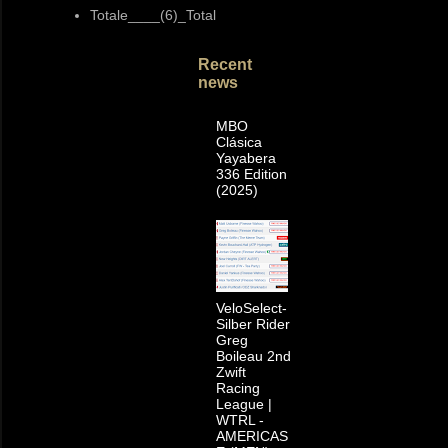
Totale____(6)_Total
Recent
news
MBO
Clásica
Yayabera
336 Edition
(2025)
VeloSelect-
Silber Rider
Greg
Boileau 2nd
Zwift
Racing
League |
WTRL -
AMERICAS