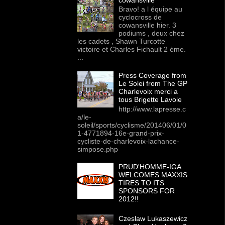
Bravo! a l équipe au
cyclocross de
cowansville hier. 3
podiums , deux chez
les cadets , Shawn Turcotte
victoire et Charles Fichault 2 ème.
...
Press Coverage from
Le Solei from The GP
Charlevoix merci a
tous Brigette Lavoie
http://www.lapresse.c
a/le-
soleil/sports/cyclisme/201406/01/0
1-4771894-16e-grand-prix-
cycliste-de-charlevoix-lachance-
simpose.php
PRUD'HOMME-IGA
WELCOMES MAXXIS
TIRES TO ITS
SPONSORS FOR
2012!!
Czeslaw Lukaszewicz