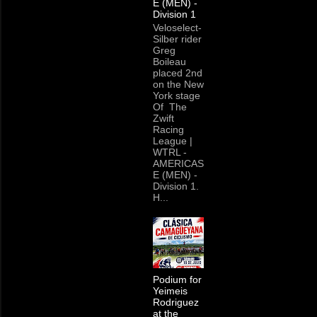
E (MEN) -
Division 1
Veloselect-
Silber rider
Greg
Boileau
placed 2nd
on the New
York stage
Of The
Zwift
Racing
League |
WTRL -
AMERICAS
E (MEN) -
Division 1.
H...
Podium for
Yeimeis
Rodriguez
at the