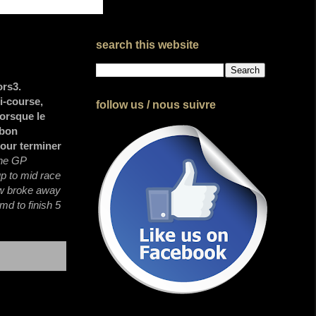
search this website
ors3.
i-course,
follow us / nous suivre
Lorsque le
 bon
pour terminer
the GP
up to mid race
aw broke away
imd to finish 5