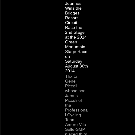
Jeannes
Wins the
Bridges
Resort
Circuit
Race the
2nd Stage
at the 2014
Green
Monuntain
Stage Race
on
Saturday
August 30th
2014
Thx to
Gene
Piccoli
whose son
James
Piccoli of
the
Professiona
l Cycling
Team
Amore Vita
Selle-SMP
placed third