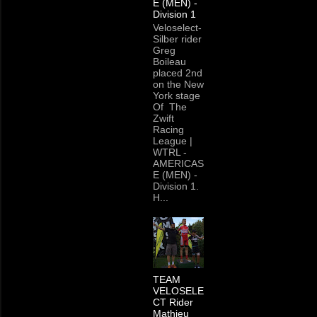
E (MEN) -
Division 1
Veloselect-
Silber rider
Greg
Boileau
placed 2nd
on the New
York stage
Of The
Zwift
Racing
League |
WTRL -
AMERICAS
E (MEN) -
Division 1.
H...
TEAM
VELOSELE
CT Rider
Mathieu