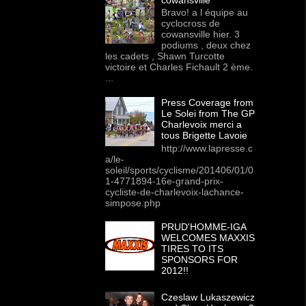
Bravo! a l équipe au
cyclocross de
cowansville hier. 3
podiums , deux chez
les cadets , Shawn Turcotte
victoire et Charles Fichault 2 ème.
...
Press Coverage from
Le Solei from The GP
Charlevoix merci a
tous Brigette Lavoie
http://www.lapresse.c
a/le-
soleil/sports/cyclisme/201406/01/0
1-4771894-16e-grand-prix-
cycliste-de-charlevoix-lachance-
simpose.php
PRUD'HOMME-IGA
WELCOMES MAXXIS
TIRES TO ITS
SPONSORS FOR
2012!!
Czeslaw Lukaszewicz