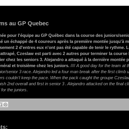
ums au GP Quebec
ée pour l'équipe au GP Québec dans la course des juniors/seni
é un échappé de 4 coureurs après la première montée jusqu'à m
ement 2 d'entres eux n'ont pas été capable de tenir le rythme. 
rattrapé, Czeslaw est parti avec 2 autres pour terminer la course
er chez les seniors 3. Alejandro a attaqué à la dernière montée 
éral et troisième chez les juniors.
////
A good day for the team at 
ior/senior 3 race. Alejandro led a four man break after the first climb 
ders couldn't keep the pace. When the pack caught the groupe Czesl
inish 2nd overall and first in senior 3 . Alejandro attacked on the final cl
 for the juniors
.
ts: