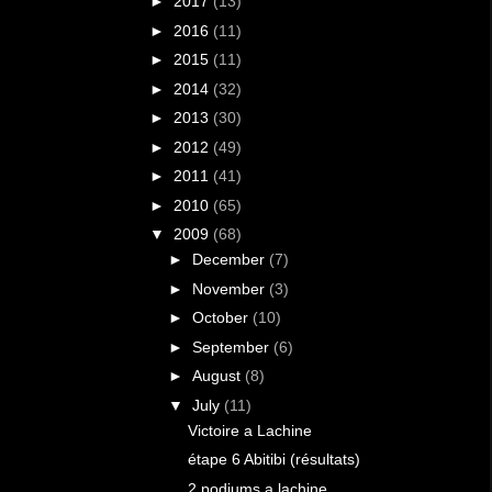
►
2017
(13)
►
2016
(11)
►
2015
(11)
►
2014
(32)
►
2013
(30)
►
2012
(49)
►
2011
(41)
►
2010
(65)
▼
2009
(68)
►
December
(7)
►
November
(3)
►
October
(10)
►
September
(6)
►
August
(8)
▼
July
(11)
Victoire a Lachine
étape 6 Abitibi (résultats)
2 podiums a lachine