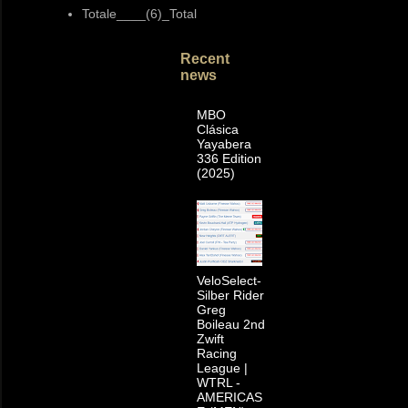
Totale____(6)_Total
Recent
news
MBO
Clásica
Yayabera
336 Edition
(2025)
VeloSelect-
Silber Rider
Greg
Boileau 2nd
Zwift
Racing
League |
WTRL -
AMERICAS