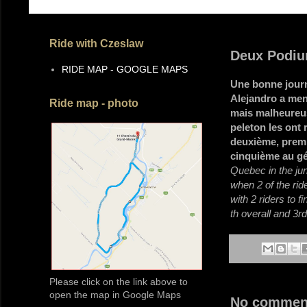
Ride with Czeslaw
Deux Podi
RIDE MAP - GOOGLE MAPS
Une bonne journ
Alejandro a men
Ride map - photo
mais malheureus
peleton les ont 
deuxième, premi
cinquième au gén
Quebec in the jun
when 2 of the ri
with 2 riders to f
th overall and 3rd
Please click on the link above to
open the map in Google Maps
No commen