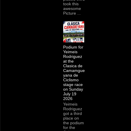
took this
awesome
Picture ...
Podium for
Yeimeis
Rodriguez
at the
Clasica de
Camamgue
yana de
Ciclismo
stage race
on Sunday
July 19
2026
Yeimeis
Rodriguez
got a third
place on
the podium
for the