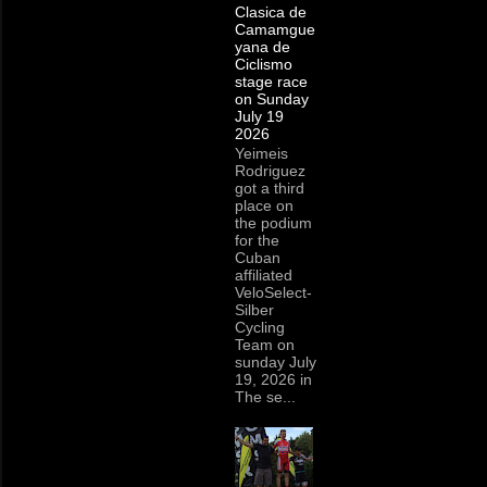
Clasica de
Camamgue
yana de
Ciclismo
stage race
on Sunday
July 19
2026
Yeimeis
Rodriguez
got a third
place on
the podium
for the
Cuban
affiliated
VeloSelect-
Silber
Cycling
Team on
sunday July
19, 2026 in
The se...