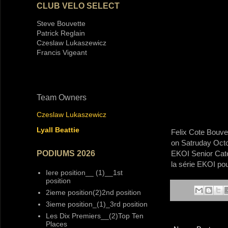
CLUB VELO SELECT
Steve Bouvette
Patrick Reglain
Czeslaw Lukaszewicz
Francis Vigeant
Team Owners
Czeslaw Lukaszewicz
Lyall Beattie
Felix Cote Bouve
on Satruday Octob
EKOI Senior Cate
PODIUMS 2026
la série EKOI pou
Iere position__ (1)__1st
position
2ieme position(2)2nd position
3ieme position_(1)_3rd position
Les Dix Premiers__(2)Top Ten
Places