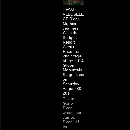
TEAM
VELOSELE
CT Rider
Mathieu
Jeannes
Wins the
Bridges
Resort
Circuit
Race the
2nd Stage
at the 2014
Green
Monuntain
Stage Race
on
Saturday
August 30th
2014
Thx to
Gene
Piccoli
whose son
James
Piccoli of
the