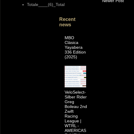
Newer Post
Totale____(6)_Total
Recent
news
MBO
Clásica
Yayabera
336 Edition
(2025)
VeloSelect-
Silber Rider
Greg
Boileau 2nd
Zwift
Racing
League |
WTRL -
AMERICAS