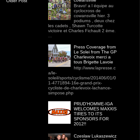
Older Post
Bravo! a l équipe au
cyclocross de
cowansville hier. 3
podiums , deux chez
les cadets , Shawn Turcotte
victoire et Charles Fichault 2 ème.
...
Press Coverage from
Le Solei from The GP
Charlevoix merci a
tous Brigette Lavoie
http://www.lapresse.c
a/le-
soleil/sports/cyclisme/201406/01/0
1-4771894-16e-grand-prix-
cycliste-de-charlevoix-lachance-
simpose.php
PRUD'HOMME-IGA
WELCOMES MAXXIS
TIRES TO ITS
SPONSORS FOR
2012!!
Czeslaw Lukaszewicz