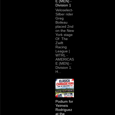
E (MEN) -
Division 1
Veloselect-
Silber rider
Greg
Boileau
placed 2nd
on the New
York stage
Of The
Zwift
Racing
League |
WTRL -
AMERICAS
E (MEN) -
Division 1.
H...
Podium for
Yeimeis
Rodriguez
at the