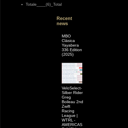
Totale____(6)_Total
Recent
news
MBO
Clásica
Yayabera
336 Edition
(2025)
VeloSelect-
Silber Rider
Greg
Boileau 2nd
Zwift
Racing
League |
WTRL -
AMERICAS