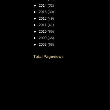
►
2014
(32)
►
2013
(30)
►
2012
(49)
►
2011
(41)
►
2010
(65)
►
2009
(68)
►
2008
(68)
Total Pageviews