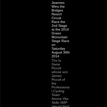
Jeannes
Wins the
Bridges
Resort
Circuit
Race the
2nd Stage
at the 2014
Green
Monuntain
Stage Race
on
Saturday
August 30th
2014
Thx to
Gene
Piccoli
whose son
James
Piccoli of
the
Professiona
l Cycling
Team
Amore Vita
Selle-SMP
placed third