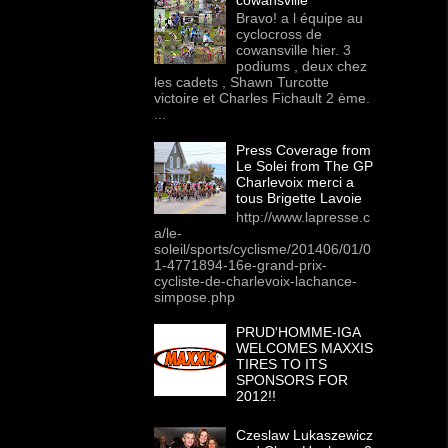
Bravo! a l équipe au
cyclocross de
cowansville hier. 3
podiums , deux chez
les cadets , Shawn Turcotte
victoire et Charles Fichault 2 ème.
...
Press Coverage from
Le Solei from The GP
Charlevoix merci a
tous Brigette Lavoie
http://www.lapresse.c
a/le-
soleil/sports/cyclisme/201406/01/0
1-4771894-16e-grand-prix-
cycliste-de-charlevoix-lachance-
simpose.php
PRUD'HOMME-IGA
WELCOMES MAXXIS
TIRES TO ITS
SPONSORS FOR
2012!!
Czeslaw Lukaszewicz