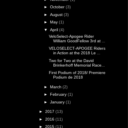
►
October
(3)
►
August
(3)
►
May
(1)
▼
April
(4)
VeloSelect-Apogee Rider
William GoodFellow 3rd at ...
VELOSELECT-APOGEE Riders
in Action at the 2018 Le ...
Two for Two at the David
Brinkerhoff Memorial Race...
First Podium of 2018/ Premiere
Podium de 2018
►
March
(2)
►
February
(1)
►
January
(1)
►
2017
(13)
►
2016
(11)
►
2015
(11)