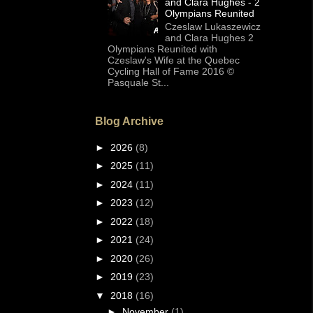
and Clara Hughes - 2
Olympians Reunited
Czeslaw Lukaszewicz
and Clara Hughes 2
Olympians Reunited with
Czeslaw's Wife at the Quebec
Cycling Hall of Fame 2016 ©
Pasquale St...
Blog Archive
►
2026
(8)
►
2025
(11)
►
2024
(11)
►
2023
(12)
►
2022
(18)
►
2021
(24)
►
2020
(26)
►
2019
(23)
▼
2018
(16)
►
November
(1)