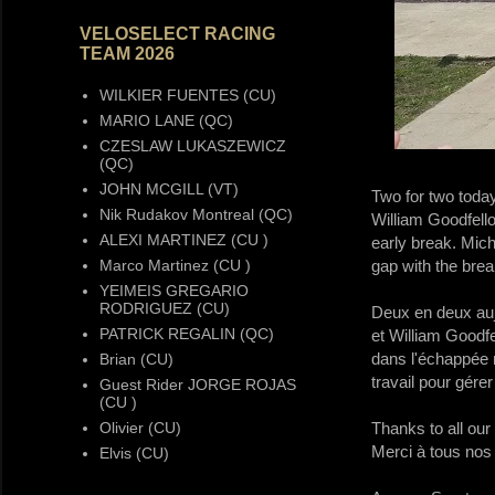
VELOSELECT RACING
TEAM 2026
WILKIER FUENTES (CU)
MARIO LANE (QC)
CZESLAW LUKASZEWICZ
(QC)
JOHN MCGILL (VT)
Two for two today
Nik Rudakov Montreal (QC)
William Goodfello
ALEXI MARTINEZ (CU )
early break. Mich
Marco Martinez (CU )
gap with the brea
YEIMEIS GREGARIO
RODRIGUEZ (CU)
Deux en deux auj
PATRICK REGALIN (QC)
et William Goodfe
dans l'échappée 
Brian (CU)
travail pour gérer
Guest Rider JORGE ROJAS
(CU )
Olivier (CU)
Thanks to all our
Merci à tous no
Elvis (CU)