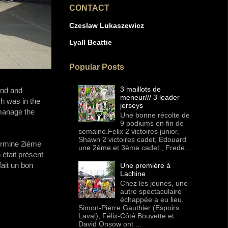
CONTACT
Czeslaw Lukaszewicz
Lyall Beattie
Popular Posts
3 maillots de
2nd and
meneur/// 3 leader
h​ was in the
jerseys
 manage the
Une bonne récolte de
9 podiums en fin de
semaine.Felix 2 victoires junior,
Shawn 2 victoires cadet, Edouard
termine 2ième
une 2ème et 3ème cadet , Frede...
était présent
ait un bon
Une première à
Lachine
Chez les jeunes, une
autre spectaculaire
échappée a eu lieu.
Simon-Pierre Gauthier (Espoirs
Laval), Félix-Côté Bouvette et
David Onsow ont ...