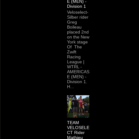
E (MEN) -
Division 1
Veloselect-
Silber rider
Greg
Boileau
placed 2nd
on the New
York stage
Of The
Zwift
Racing
League |
WTRL -
AMERICAS
E (MEN) -
Division 1.
H...
TEAM
VELOSELE
CT Rider
Mathieu