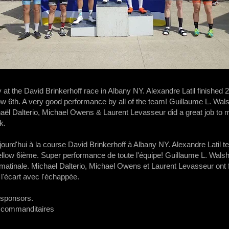
 at the David Brinkerhoff race in Albany NY. Alexandre Latil​ finished 
w​ 6th. A very good performance by all of the team! Guillaume L. Wals
aël Dalterio​, Michael Owens​ & Laurent Levasseur​ did a great job to
k.
ourd'hui à la course David Brinkerhoff à Albany NY. Alexandre Latil 
llow 6ième. Super performance de toute l'équipe! Guillaume L. Walsh 
matinale. Michael Dalterio, Michael Owens et Laurent Levasseur ont f
 l'écart avec l'échappée.
 sponsors.
s commanditaires