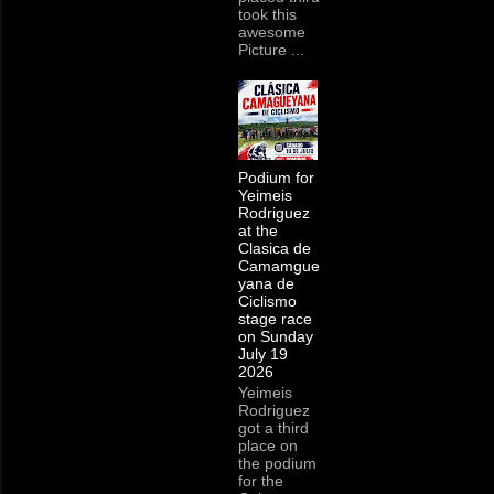
took this
awesome
Picture ...
Podium for
Yeimeis
Rodriguez
at the
Clasica de
Camamgue
yana de
Ciclismo
stage race
on Sunday
July 19
2026
Yeimeis
Rodriguez
got a third
place on
the podium
for the