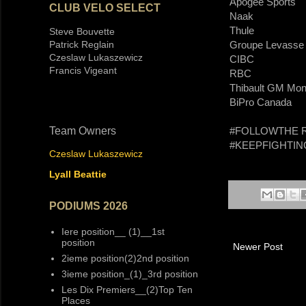
Apogee Sports​
CLUB VELO SELECT
Naak​
Thule​
Steve Bouvette
Groupe Levasse​
Patrick Reglain
Czeslaw Lukaszewicz
CIBC​
Francis Vigeant
RBC​
Thibault GM Mon
BiPro Canada​
#FOLLOWTHE 
Team Owners
#KEEPFIGHTIN
Czeslaw Lukaszewicz
Lyall Beattie
PODIUMS 2026
Iere position__ (1)__1st
position
Newer Post
2ieme position(2)2nd position
3ieme position_(1)_3rd position
Les Dix Premiers__(2)Top Ten
Places