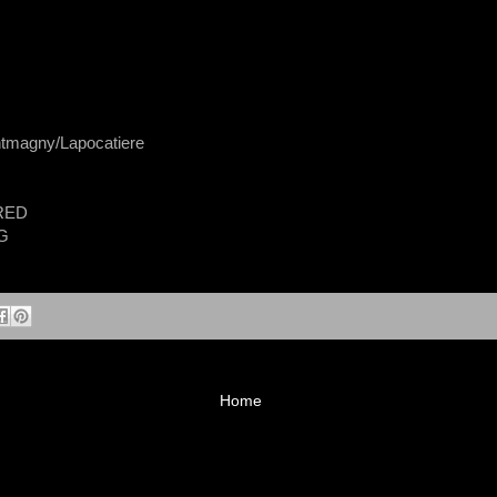
tmagny/Lapocatiere​
RED
G
Home